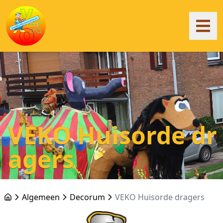
VEKO Huisorde dr
agers
Algemeen
Decorum
VEKO Huisorde dragers