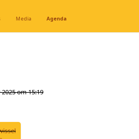
s
Media
Agenda
 2025 om 15:19
wissel
e