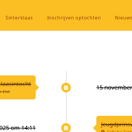
Sinterklaas
Inschrijven optochten
Nieuw
klaasintocht
15 november
n Elst
Jeugdprins
025 om 14:11
Cafe bij Tant