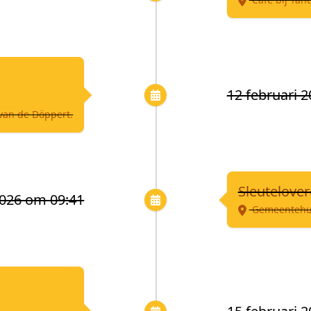
12 februari 
van de Döppert.
Sleutelove
2026 om 09:41
Gemeentehuis