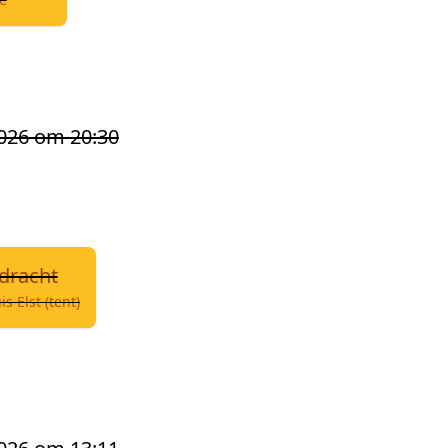
2026 om 20:30
rdracht
 Elst (tent)