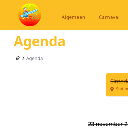
Algemeen
Carnaval
Agenda
Agenda
Sinter
Statio
23 november 2