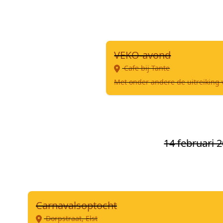
VEKO-avond
Cafe bij Tante
Met onder andere de uitreiking 
14 februari 
Carnavalsoptocht
Dorpstraat, Elst