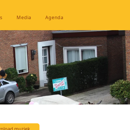
s
Media
Agenda
nload muziek