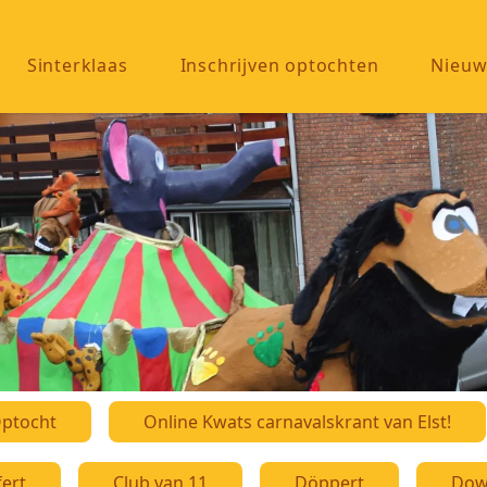
Sinterklaas
Inschrijven optochten
Nieuw
ptocht
Online Kwats carnavalskrant van Elst!
fert
Club van 11
Döppert
Dow