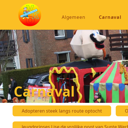
Algemeen
Carnaval
Carnaval
Adopteren steek langs route optocht
O
Jeugdprinses Lise de vrolijke noot van Sunte Wer