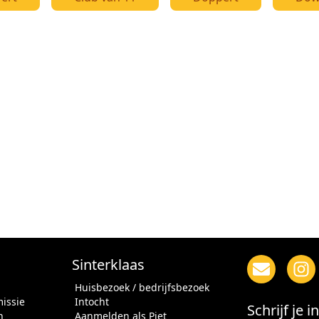
Sinterklaas
Huisbezoek / bedrijfsbezoek
issie
Intocht
Schrijf je 
n
Aanmelden als Piet