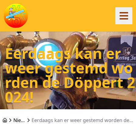
Eerdaags kan er
weer gestemd wo
rden de Döppert 2
024!
Nieuws
Eerdaags kan er weer gestemd worden de Döppert 2024!