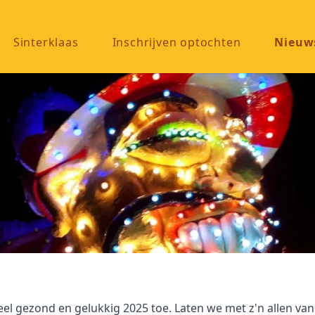
Sinterklaas
Inschrijven optochten
Nieuw
el gezond en gelukkig 2025 toe. Laten we met z'n allen va