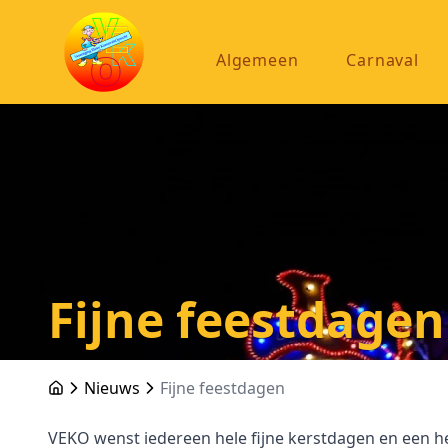
Algemeen
Carnaval
Fijne feestdagen
Nieuws
Fijne feestdagen
VEKO wenst iedereen hele fijne kerstdagen en een he