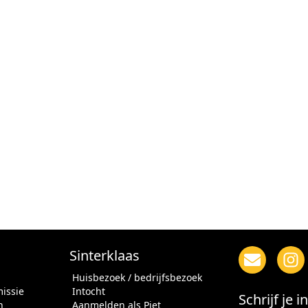
Sinterklaas
Huisbezoek / bedrijfsbezoek
issie
Intocht
Schrijf je 
n
Aanmelden als Piet