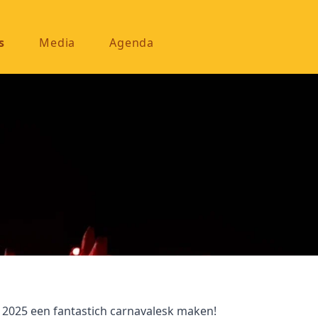
s
Media
Agenda
n 2025 een fantastich carnavalesk maken!