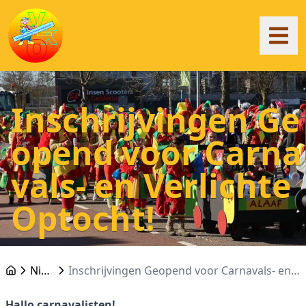
Inschrijvingen Ge
opend voor Carna
vals- en Verlichte
Optocht!
Nieuws
Inschrijvingen Geopend voor Carnavals- en Verlichte Optocht!
Hallo carnavalisten!