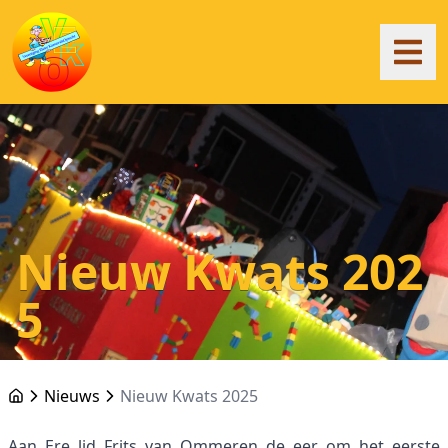
Nieuw Kwats 202
5
Nieuws
Nieuw Kwats 2025
Aan Ere lid Frits van Ommeren de eer om het eerste